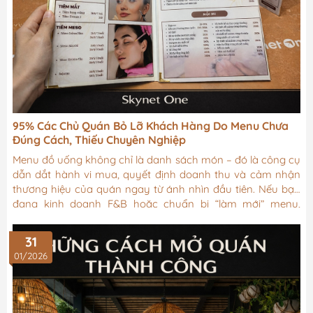
95% Các Chủ Quán Bỏ Lỡ Khách Hàng Do Menu Chưa
Đúng Cách, Thiếu Chuyên Nghiệp
Menu đồ uống không chỉ là danh sách món – đó là công cụ
dẫn dắt hành vi mua, quyết định doanh thu và cảm nhận
thương hiệu của quán ngay từ ánh nhìn đầu tiên. Nếu bạn
đang kinh doanh F&B hoặc chuẩn bị “làm mới” menu,
những nguyên tắc dưới đây sẽ giúp bạn xây dựng một
menu thông minh, dễ bán và bền vững.
31
01/2026