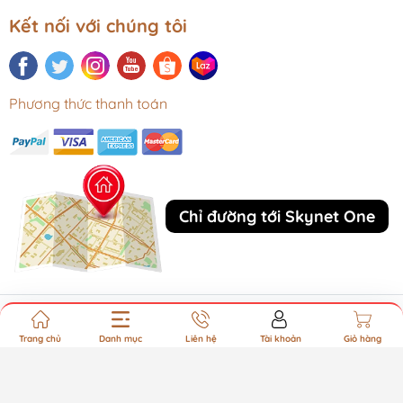
Kết nối với chúng tôi
Phương thức thanh toán
Chỉ đường tới Skynet One
Bản quyền thuộc về CÔNG TY TNHH SKYNET ONE VIỆT
Trang chủ
Danh mục
Liên hệ
Tài khoản
Giỏ hàng
NAM. Cung cấp bởi Sapo.