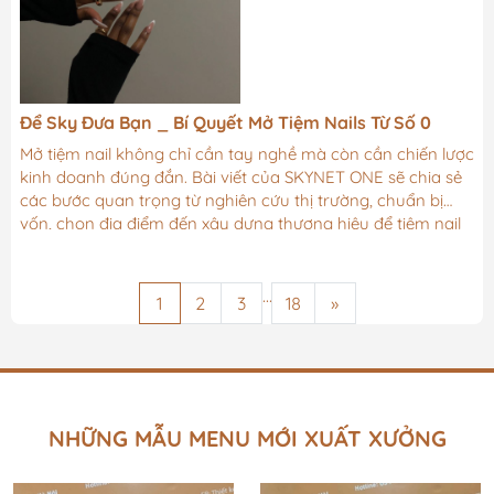
Để Sky Đưa Bạn _ Bí Quyết Mở Tiệm Nails Từ Số 0
Mở tiệm nail không chỉ cần tay nghề mà còn cần chiến lược
kinh doanh đúng đắn. Bài viết của SKYNET ONE sẽ chia sẻ
các bước quan trọng từ nghiên cứu thị trường, chuẩn bị
vốn, chọn địa điểm đến xây dựng thương hiệu để tiệm nail
hoạt động bền vững.
...
1
2
3
18
»
NHỮNG MẪU MENU MỚI XUẤT XƯỞNG