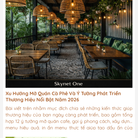
Xu Hướng Mở Quán Cà Phê Và Ý Tưởng Phát Triển
Thương Hiệu Nổi Bật Năm 2026
Bài viết trên nhằm mục đích chia sẻ những kiến thức giúp
thương hiệu của bạn ngày càng phát triển, bao gồm tổng
hợp 12 ý tưởng mở quán cafe, gọi ý phong cách, xây dựng
menu hiệu quả, in ấn menu thực tế giúp tạo dấu ấn của
thương hiệu và tối ưu vận hành ngay từ đầu.