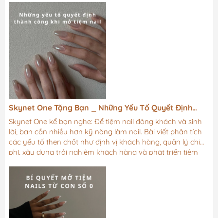
Skynet One Tặng Bạn _ Những Yếu Tố Quyết Định
Thành Công Khi Mở Tiệm Nail
Skynet One kể bạn nghe: Để tiệm nail đông khách và sinh
lời, bạn cần nhiều hơn kỹ năng làm nail. Bài viết phân tích
các yếu tố then chốt như định vị khách hàng, quản lý chi
phí, xây dựng trải nghiệm khách hàng và phát triển tiệm
bền vững.