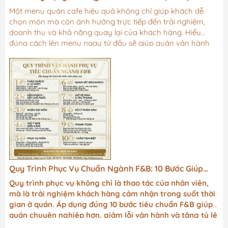
Dễ Gọi Món
Một menu quán cafe hiệu quả không chỉ giúp khách dễ
chọn món mà còn ảnh hưởng trực tiếp đến trải nghiệm,
doanh thu và khả năng quay lại của khách hàng. Hiểu
đúng cách lên menu ngay từ đầu sẽ giúp quán vận hành
mượt hơn và tạo lợi thế cạnh tranh bền vững.
Quy Trình Phục Vụ Chuẩn Ngành F&B: 10 Bước Giúp
Quán Vận Hành Trơn Tru & Giữ Chân Khách
Quy trình phục vụ không chỉ là thao tác của nhân viên,
mà là trải nghiệm khách hàng cảm nhận trong suốt thời
gian ở quán. Áp dụng đúng 10 bước tiêu chuẩn F&B giúp
quán chuyên nghiệp hơn, giảm lỗi vận hành và tăng tỷ lệ
khách quay lại.