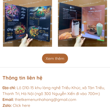
Xem thêm
Thông tin liên hệ
Địa chỉ:
Lô D10-15 khu làng nghề Triều Khúc, xã Tân Triều,
Thanh Trì, Hà Nội (ngõ 300 Nguyễn Xiển đi vào 700m)
Email:
thietkemenunhahang@gmail.com
Zalo:
Click here