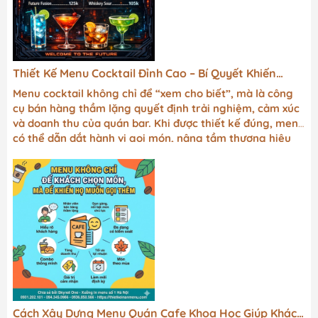
Thiết Kế Menu Cocktail Đỉnh Cao – Bí Quyết Khiến
Khách Gọi Món Nhiều Hơn Mà Không Cần Chào Mời
Menu cocktail không chỉ để “xem cho biết”, mà là công
cụ bán hàng thầm lặng quyết định trải nghiệm, cảm xúc
và doanh thu của quán bar. Khi được thiết kế đúng, menu
có thể dẫn dắt hành vi gọi món, nâng tầm thương hiệu
và tạo dấu ấn rất riêng trong lòng khách.
Cách Xây Dựng Menu Quán Cafe Khoa Học Giúp Khách