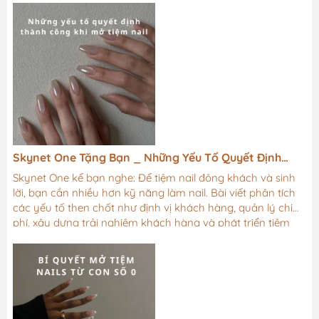
Skynet One Tặng Bạn _ Những Yếu Tố Quyết Định
Thành Công Khi Mở Tiệm Nail
Skynet One kể bạn nghe: Để tiệm nail đông khách và sinh
lời, bạn cần nhiều hơn kỹ năng làm nail. Bài viết phân tích
các yếu tố then chốt như định vị khách hàng, quản lý chi
phí, xây dựng trải nghiệm khách hàng và phát triển tiệm
bền vững.