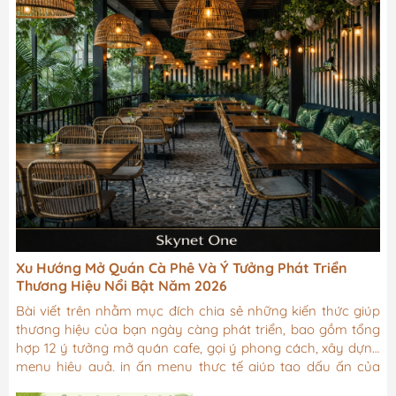
Xu Hướng Mở Quán Cà Phê Và Ý Tưởng Phát Triển
Thương Hiệu Nổi Bật Năm 2026
Bài viết trên nhằm mục đích chia sẻ những kiến thức giúp
thương hiệu của bạn ngày càng phát triển, bao gồm tổng
hợp 12 ý tưởng mở quán cafe, gọi ý phong cách, xây dựng
menu hiệu quả, in ấn menu thực tế giúp tạo dấu ấn của
thương hiệu và tối ưu vận hành ngay từ đầu.