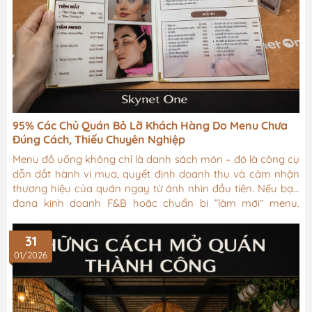
95% Các Chủ Quán Bỏ Lỡ Khách Hàng Do Menu Chưa
Đúng Cách, Thiếu Chuyên Nghiệp
Menu đồ uống không chỉ là danh sách món – đó là công cụ
dẫn dắt hành vi mua, quyết định doanh thu và cảm nhận
thương hiệu của quán ngay từ ánh nhìn đầu tiên. Nếu bạn
đang kinh doanh F&B hoặc chuẩn bị “làm mới” menu,
những nguyên tắc dưới đây sẽ giúp bạn xây dựng một
menu thông minh, dễ bán và bền vững.
31
01/2026