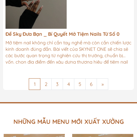
Để Sky Đưa Bạn _ Bí Quyết Mở Tiệm Nails Từ Số 0
Mở tiệm nail không chỉ cần tay nghề mà còn cần chiến lược
kinh doanh đúng đắn. Bài viết của SKYNET ONE sẽ chia sẻ
các bước quan trọng từ nghiên cứu thị trường, chuẩn bị
vốn, chọn địa điểm đến xây dựng thương hiệu để tiệm nail
hoạt động bền vững.
1
2
3
4
5
6
»
NHỮNG MẪU MENU MỚI XUẤT XƯỞNG