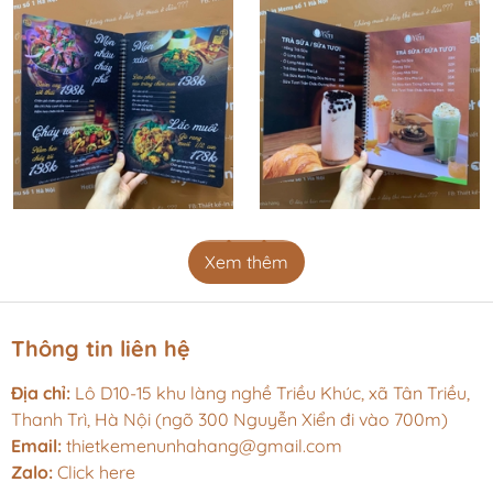
Xem thêm
Thông tin liên hệ
Địa chỉ:
Lô D10-15 khu làng nghề Triều Khúc, xã Tân Triều,
Thanh Trì, Hà Nội (ngõ 300 Nguyễn Xiển đi vào 700m)
Email:
thietkemenunhahang@gmail.com
Zalo:
Click here