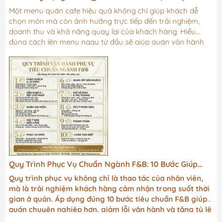
Dễ Gọi Món
Một menu quán cafe hiệu quả không chỉ giúp khách dễ
chọn món mà còn ảnh hưởng trực tiếp đến trải nghiệm,
doanh thu và khả năng quay lại của khách hàng. Hiểu
đúng cách lên menu ngay từ đầu sẽ giúp quán vận hành
mượt hơn và tạo lợi thế cạnh tranh bền vững.
Quy Trình Phục Vụ Chuẩn Ngành F&B: 10 Bước Giúp
Quán Vận Hành Trơn Tru & Giữ Chân Khách
Quy trình phục vụ không chỉ là thao tác của nhân viên,
mà là trải nghiệm khách hàng cảm nhận trong suốt thời
gian ở quán. Áp dụng đúng 10 bước tiêu chuẩn F&B giúp
quán chuyên nghiệp hơn, giảm lỗi vận hành và tăng tỷ lệ
khách quay lại.