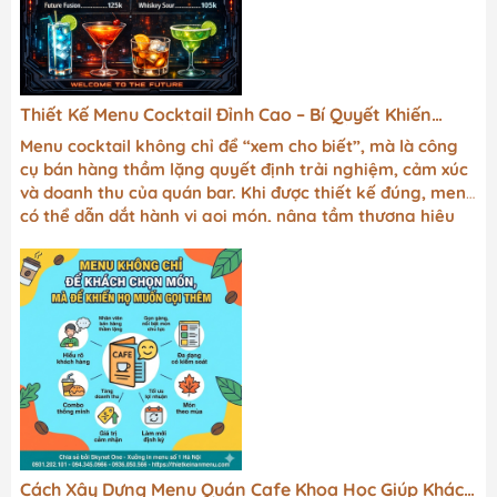
Thiết Kế Menu Cocktail Đỉnh Cao – Bí Quyết Khiến
Khách Gọi Món Nhiều Hơn Mà Không Cần Chào Mời
Menu cocktail không chỉ để “xem cho biết”, mà là công
cụ bán hàng thầm lặng quyết định trải nghiệm, cảm xúc
và doanh thu của quán bar. Khi được thiết kế đúng, menu
có thể dẫn dắt hành vi gọi món, nâng tầm thương hiệu
và tạo dấu ấn rất riêng trong lòng khách.
Cách Xây Dựng Menu Quán Cafe Khoa Học Giúp Khách