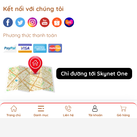
Kết nối với chúng tôi
Phương thức thanh toán
Chỉ đường tới Skynet One
Bản quyền thuộc về CÔNG TY TNHH SKYNET ONE VIỆT
Trang chủ
Danh mục
Liên hệ
Tài khoản
Giỏ hàng
NAM. Cung cấp bởi Sapo.