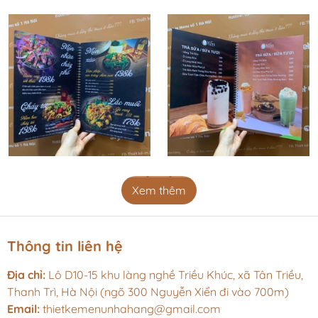
Xem thêm
Thông tin liên hệ
Địa chỉ:
Lô D10-15 khu làng nghề Triều Khúc, xã Tân Triều,
Thanh Trì, Hà Nội (ngõ 300 Nguyễn Xiển đi vào 700m)
Email:
thietkemenunhahang@gmail.com