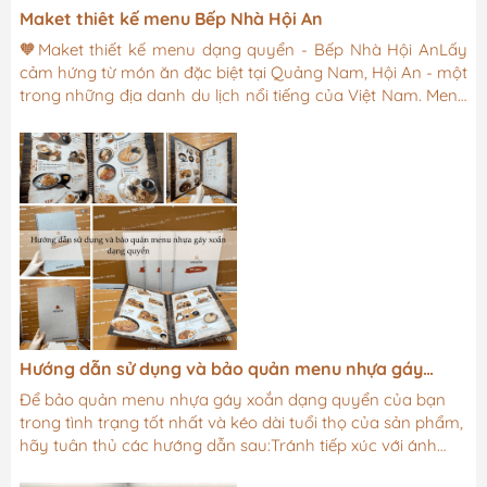
Maket thiêt kế menu Bếp Nhà Hội An
🧡Maket thiết kế menu dạng quyển - Bếp Nhà Hội AnLấy
cảm hứng từ món ăn đặc biệt tại Quảng Nam, Hội An - một
trong những địa danh du lịch nổi tiếng của Việt Nam. Menu
Bếp Nhà Hội An mang vẻ đẹp cổ kính, thiên nhiên của Hội
An xưa và nay kết hợp, những món ăn tại bếp mang đậm
sắc bản sắc món ăn đặc sản của Hội An.Màu sắc thiết kế
đa dạng theo yêu cầu của khách. Cho khách yêu chọn lựa
thoả máiThiết kế và không hạn chế lần sửa, đến khi ưng ý!
💚...
Hướng dẫn sử dụng và bảo quản menu nhựa gáy
xoắn dạng quyển
Để bảo quản menu nhựa gáy xoắn dạng quyển của bạn
trong tình trạng tốt nhất và kéo dài tuổi thọ của sản phẩm,
hãy tuân thủ các hướng dẫn sau:Tránh tiếp xúc với ánh
nắng trực tiếp: Ánh nắng mặt trời có thể làm mất màu và