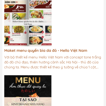
làm hỏng menu nhựa gáy xoắn. Hãy tránh để menu tiếp
xúc với ánh nắng trực tiếp hoặc nơi có nhiệt độ cao.Để
menu ở nơi mát mẻ và khô ráo: Để tránh tiếp xúc với độ
ẩm và nước, hãy bảo quản menu ở nơi khô ráo và thoáng
mát. Độ...
Maket menu quyển bìa da đỏ - Hello Việt Nam
Với bộ thiết kế menu Hello Việt Nam với concept tone trắng
đỏ đô chủ đạo, thiên hướng cảnh sắc Hà Nội - thủ đô của
chúng ta. Menu được thiết kế theo ý tưởng về chùa 1 cột,
nón lá, hoa sen, màu sắc, món ăn: Phở, hủ tiếu, bánh mì,
cafe, bánh cuốn… mang đậm chất hương vị của quê hương
Việt Nam. Skynet One rất tự hào khi được hợp tác với
những Việt kiều nước ngoài, những anh em xa quê, nhưng
trong lòng của mỗi người vẫn luôn hướng về quê hương.
Hello Việt Nam muốn...