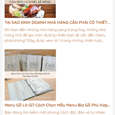
TẠI SAO KINH DOANH NHÀ HÀNG CẦN PHẢI CÓ THIẾT
KẾ MENU
Khi bạn đến những nhà hàng sang trọng hay những nhà
hàng nhỏ để gọi món đương nhiên bạn sẽ cần đến menu
phải không? Đây được xem là 1 trong những chiến lược
kinh doanh được nhiều chủ nhà hàng áp dụng. Vậy tại sao
kinh doanh nhà hàng bắt buộc phải có thiết kế menu???
Cùng Skynet One tìm hiểu ngay sau đây bạn nhé!1. THỂ
HIỆN SỰ SANG TRỌNG, CHUYÊN NGHIỆP CHO NHÀ
HÀNGVới thiết kế menu nó sẽ thể hiện được sự sang trọng
của nhà hàng. Thay vì khi gọi món khách hàng cần phải
gọi...
Menu Gỗ Là Gì? Cách Chọn Mẫu Menu Bìa Gỗ Phù Hợp
Cho Bạn
Bạn đang tìm kiếm một phong cách độc đáo và tự nhiên