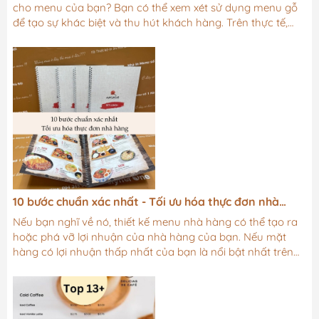
cho menu của bạn? Bạn có thể xem xét sử dụng menu gỗ
để tạo sự khác biệt và thu hút khách hàng. Trên thực tế,
menu gỗ được sử dụng phổ biến trong ngành nhà hàng và
quán cafe với nhiều tùy chọn thiết kế phù hợp với mọi cơ
sở kinh doanh. Trong bài viết này, chúng tôi sẽ hướng dẫn
bạn cách chọn mẫu menu bìa gỗ phù hợp nhất cho địa
điểm của bạn.1️⃣Tính năng và đặc điểm của menu bìa
gỗTrước khi bàn...
10 bước chuẩn xác nhất - Tối ưu hóa thực đơn nhà
hàng
Nếu bạn nghĩ về nó, thiết kế menu nhà hàng có thể tạo ra
hoặc phá vỡ lợi nhuận của nhà hàng của bạn. Nếu mặt
hàng có lợi nhuận thấp nhất của bạn là nổi bật nhất trên
menu, toàn bộ qũy đạo bán hàng của bạn có thể bị tắt.
Vậy tại sao nhiều nhà hàng bỏ qua thiết kế menu nhà
hàng của họ và chỉ đơn giản là ném các mục menu trên
trang?Tôi nghĩ một phần lý do là họ không biết bắt đầu từ