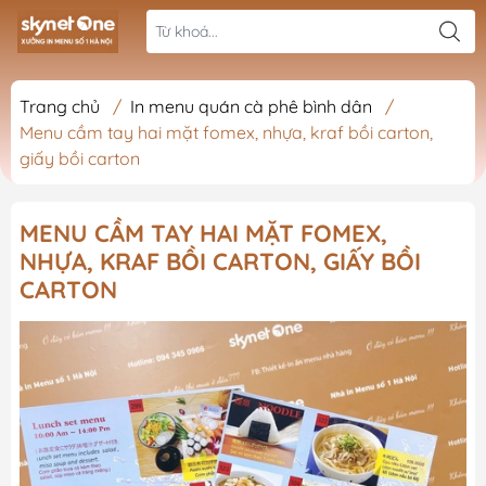
Trang chủ
/
In menu quán cà phê bình dân
/
Menu cầm tay hai mặt fomex, nhựa, kraf bồi carton,
giấy bồi carton
MENU CẦM TAY HAI MẶT FOMEX,
NHỰA, KRAF BỒI CARTON, GIẤY BỒI
CARTON