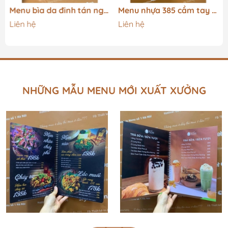
Menu bìa da đinh tán ngoài ép nhũ vàng + menu formex gập 3 + menu mica để bàn a4 _ Lotus Lounge & Bar
Menu nhựa 385 cầm tay + poster _ Thiết kế chạm cảm xúc_ Súp Cua My
💚Anh chị chủ quán nào cần dịch vụ thiết kế và in ấn
Liên hệ
Liên hệ
menu đẹp tăng doanh thu cho quán, nhà hàng, quán
trà sữa, cafe, tiệm nails, spa… thì hãy liên hệ để được
tư vấn mẫu mã phù hợp và vừa vặn chi phí hợp lý nhé!
CAM KẾT CHẤT LƯỢNG SẢN PHẨM CHUẨN - ĐẸP HOÀN
TIỀN VÀ MIỄN PHÍ ĐỔI TRẢ NẾU SAI CAM KẾT QUY
NHỮNG MẪU MENU MỚI XUẤT XƯỞNG
TRÌNH THIẾT KẾ
Tư vấn chất liệu, cách in menu miễn phí.
Chỉnh sửa, blend màu hình ảnh miễn phí. In test
menu (test màu hoặc làm thành phẩm cuốn nếu
chất liệu cho phép).
In hàng loạt với chất lượng từng cuốn đảm bảo.
Giao hàng theo yêu cầu.
Hỗ trợ in ruột menu rời, đóng cuốn sau thời gian