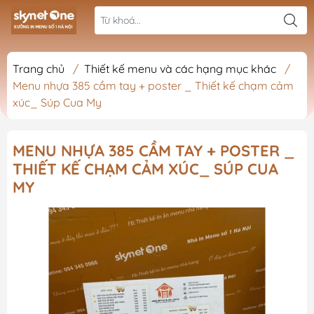
Trang chủ
/
Thiết kế menu và các hạng mục khác
/
Menu nhựa 385 cầm tay + poster _ Thiết kế chạm cảm
xúc_ Súp Cua My
MENU NHỰA 385 CẦM TAY + POSTER _
THIẾT KẾ CHẠM CẢM XÚC_ SÚP CUA
MY