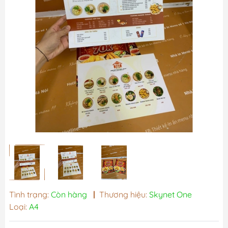
Tình trạng:
Còn hàng
|
Thương hiệu:
Skynet One
Loại:
A4