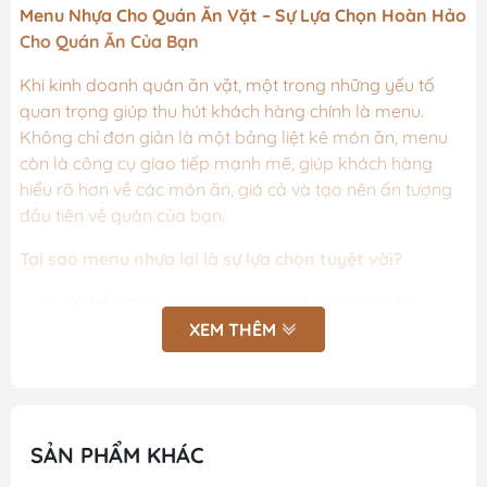
Menu Nhựa Cho Quán Ăn Vặt – Sự Lựa Chọn Hoàn Hảo
Cho Quán Ăn Của Bạn
Khi kinh doanh quán ăn vặt, một trong những yếu tố
quan trọng giúp thu hút khách hàng chính là menu.
Không chỉ đơn giản là một bảng liệt kê món ăn, menu
còn là công cụ giao tiếp mạnh mẽ, giúp khách hàng
hiểu rõ hơn về các món ăn, giá cả và tạo nên ấn tượng
đầu tiên về quán của bạn.
Tại sao menu nhựa lại là sự lựa chọn tuyệt vời?
Độ bền cao
: Menu nhựa có khả năng chịu lực,
chống thấm nước và không bị rách như các loại
XEM THÊM
menu giấy thông thường. Điều này giúp sản phẩm
luôn giữ được vẻ đẹp và độ bền lâu dài, ngay cả
trong môi trường ẩm ướt như quán ăn vặt.
Dễ dàng vệ sinh
: Với chất liệu nhựa, việc lau chùi
SẢN PHẨM KHÁC
và vệ sinh menu trở nên vô cùng dễ dàng, giúp