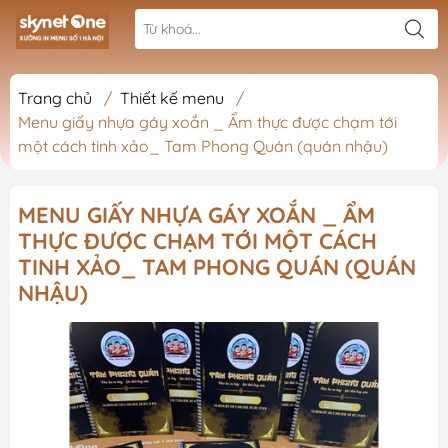
Trang chủ
/
Thiết kế menu
/
Menu giấy nhựa gáy xoắn _ Ẩm thực được chạm tới
một cách tinh xảo_ Tam Phong Quán (quán nhậu)
MENU GIẤY NHỰA GÁY XOẮN _ ẨM
THỰC ĐƯỢC CHẠM TỚI MỘT CÁCH
TINH XẢO_ TAM PHONG QUÁN (QUÁN
NHẬU)