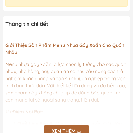
Thông tin chi tiết
Giới Thiệu Sản Phẩm Menu Nhựa Gáy Xoắn Cho Quán
Nhậu
Menu nhựa gáy xoắn là lựa chọn lý tưởng cho các quán
nhậu, nhà hàng, hay quán ăn có nhu cầu nâng cao trải
nghiệm khách hàng và tạo sự chuyên nghiệp trong việc
trình bày thực đơn. Với thiết kế tiện dụng và độ bền cao,
sản phẩm này không chỉ giúp dễ dàng bảo quản, mà
còn mang lại vẻ ngoài sang trọng, hiện đại.
Ưu Điểm Nổi Bật:
Chất Liệu Bền Bỉ
: Menu nhựa gáy xoắn được làm
từ chất liệu nhựa PVC cao cấp, đảm bảo độ bền
XEM THÊM