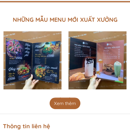
nhanh chóng.
💚 Phù hợp với mọi quán ăn, nhà hàng, quán cafe,... có
nhiều món, hoặc thêm các món mới, phong cách sang
NHỮNG MẪU MENU MỚI XUẤT XƯỞNG
trọng, lịch sự…
💚Anh chị chủ quán nào cần dịch vụ thiết kế và in ấn
menu đẹp tăng doanh thu cho quán, nhà hàng, quán
trà sữa, cafe, tiệm nails, spa… thì hãy liên hệ để được
tư vấn mẫu mã phù hợp và vừa vặn chi phí hợp lý nhé!
CAM KẾT CHẤT LƯỢNG SẢN PHẨM CHUẨN - ĐẸP HOÀN
TIỀN VÀ MIỄN PHÍ ĐỔI TRẢ NẾU SAI CAM KẾT QUY
TRÌNH THIẾT KẾ
Tư vấn chất liệu, cách in menu miễn phí.
Xem thêm
Chỉnh sửa, blend màu hình ảnh miễn phí. In test
menu (test màu hoặc làm thành phẩm cuốn nếu
chất liệu cho phép).
Thông tin liên hệ