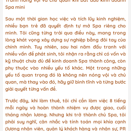
Tránh nóng vội và chủ quan khi bắt đầu kinh doanh
Spa mini
Sau một thời gian học việc và
tích lũy kinh nghiệm,
nhiều bạn trẻ đã quyết định tự mở Spa riêng cho
mình. Tôi cũng từng trải qua điều này, mang trong
lòng khát vọng xây dựng sự nghiệp bằng đôi tay của
chính mình. Tuy nhiên, sau hai năm đấu tranh với
nhiều vấn đề phát sinh, tôi nhận ra rằng chỉ có vốn và
kỹ thuật chưa đủ để kinh doanh Spa thành công, còn
phụ thuộc vào nhiều yếu tố khác. Một trong những
yếu tố quan trọng đó là không nên nóng vội và chủ
quan, mà thay vào đó, hãy giữ bình tĩnh và từng bước
giải quyết từng vấn đề.
Trước đây, khi làm thuê, tôi chỉ cần làm việc 8 tiếng
mỗi ngày và hoàn thành nhiệm vụ được giao, cuối
tháng nhận lương. Nhưng khi trở thành chủ Spa, tôi
phải suy nghĩ, cân nhắc và tính toán mọi khía cạnh
(lương nhân viên, quản lý khách hàng và nhân sự, PR