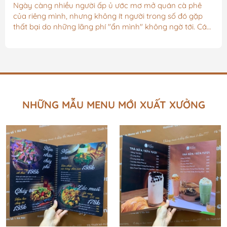
Thầm' Gây Sụp Đổ "
Ngày càng nhiều người ấp ủ ước mơ mở quán cà phê
của riêng mình, nhưng không ít người trong số đó gặp
thất bại do những lãng phí "ẩn mình" không ngờ tới. Các
khoản chi này, dù nhìn qua có vẻ không đáng kể, nhưng
khi cộng dồn lại có thể tạo thành một gánh nặng chi phí
lớn. Để tránh rơi vào tình cảnh khó khăn tài chính và giữ
cho quán của mình hoạt động hiệu quả, hãy cùng điểm
qua các lãng phí phổ biến và tìm hiểu cách tối ưu hóa
chúng.1. Chi Phí...
NHỮNG MẪU MENU MỚI XUẤT XƯỞNG