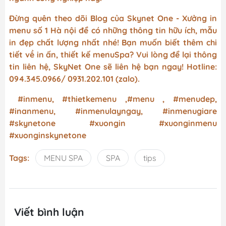
Đừng quên theo dõi Blog của Skynet One - Xưởng in
menu số 1 Hà nội để có những thông tin hữu ích, mẫu
in đẹp chất lượng nhất nhé! Bạn muốn biết thêm chi
tiết về in ấn, thiết kế menuSpa? Vui lòng để lại thông
tin liên hệ, SkyNet One sẽ liên hệ bạn ngay! Hotline:
094.345.0966/ 0931.202.101 (zalo).
#inmenu, #thietkemenu ,#menu , #menudep,
#inanmenu, #inmenulayngay, #inmenugiare
#skynetone #xuongin #xuonginmenu
#xuonginskynetone
Tags:
MENU SPA
SPA
tips
Viết bình luận