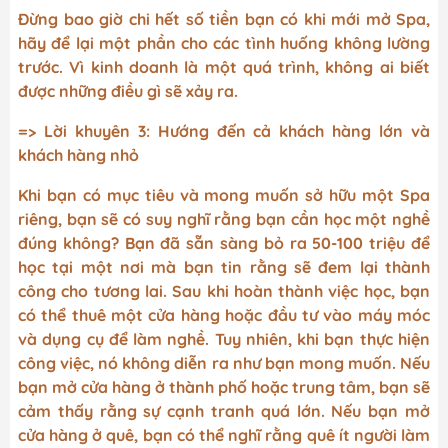
Đừng bao giờ chi hết số tiền bạn có khi mới mở Spa,
hãy để lại một phần cho các tình huống không lường
trước. Vì kinh doanh là một quá trình, không ai biết
được những điều gì sẽ xảy ra.
=> Lời khuyên 3: Hướng đến cả khách hàng lớn và
khách hàng nhỏ
Khi bạn có mục tiêu và mong muốn sở hữu một Spa
riêng, bạn sẽ có suy nghĩ rằng bạn cần học một nghề
đúng không? Bạn đã sẵn sàng bỏ ra 50-100 triệu để
học tại một nơi mà bạn tin rằng sẽ đem lại thành
công cho tương lai. Sau khi hoàn thành việc học, bạn
có thể thuê một cửa hàng hoặc đầu tư vào máy móc
và dụng cụ để làm nghề. Tuy nhiên, khi bạn thực hiện
công việc, nó không diễn ra như bạn mong muốn. Nếu
bạn mở cửa hàng ở thành phố hoặc trung tâm, bạn sẽ
cảm thấy rằng sự cạnh tranh quá lớn. Nếu bạn mở
cửa hàng ở quê, bạn có thể nghĩ rằng quê ít người làm