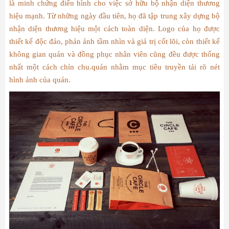
là minh chứng điển hình cho việc sở hữu bộ nhận diện thương
hiệu mạnh. Từ những ngày đầu tiên, họ đã tập trung xây dựng bộ
nhận diện thương hiệu một cách toàn diện. Logo của họ được
thiết kế độc đáo, phản ánh tầm nhìn và giá trị cốt lõi, còn thiết kế
không gian quán và đồng phục nhân viên cũng đều được thống
nhất một cách chỉn chu.quán nhằm mục tiêu truyền tải rõ nét
hình ảnh của quán.