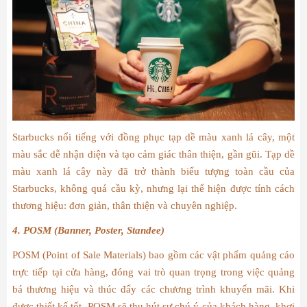
Starbucks nổi tiếng với đồng phục tạp dề màu xanh lá cây, một
màu sắc dễ nhận diện và tạo cảm giác thân thiện, gần gũi. Tạp dề
màu xanh lá cây này đã trở thành biểu tượng toàn cầu của
Starbucks, không quá cầu kỳ, nhưng lại thể hiện được tính cách
thương hiệu: đơn giản, thân thiện và chuyên nghiệp.
4. POSM (Banner, Poster, Standee)
POSM (Point of Sale Materials) bao gồm các vật phẩm quảng cáo
trực tiếp tại cửa hàng, đóng vai trò quan trọng trong việc quảng
bá thương hiệu và thúc đẩy các chương trình khuyến mãi. Khi
được thiết kế tốt, POSM sẽ thu hút sự chú ý của khách hàng, khơi