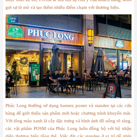
gợi sự tò mò và tạo thêm nhiều điểm chạm với thương hiệu.
Phúc Long thường sử dụng banner, poster và standee tại các cửa
hàng để giới thiệu sản phẩm mới hoặc chương trình khuyến mãi.
Với tông màu xanh lá cây đặc trưng và hình ảnh đồ uống rõ ràng,
các vật phẩm POSM của Phúc Long luôn đồng bộ với bộ nhận
diện thương hiệu tổng thể. Việc đặt các standee ở vị trí dễ nhìn