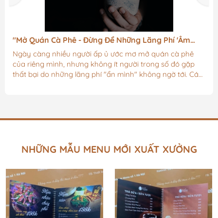
"Mở Quán Cà Phê - Đừng Để Những Lãng Phí 'Âm
Thầm' Gây Sụp Đổ "
Ngày càng nhiều người ấp ủ ước mơ mở quán cà phê
của riêng mình, nhưng không ít người trong số đó gặp
thất bại do những lãng phí "ẩn mình" không ngờ tới. Các
khoản chi này, dù nhìn qua có vẻ không đáng kể, nhưng
khi cộng dồn lại có thể tạo thành một gánh nặng chi phí
lớn. Để tránh rơi vào tình cảnh khó khăn tài chính và giữ
cho quán của mình hoạt động hiệu quả, hãy cùng điểm
qua các lãng phí phổ biến và tìm hiểu cách tối ưu hóa
chúng.1. Chi Phí...
NHỮNG MẪU MENU MỚI XUẤT XƯỞNG