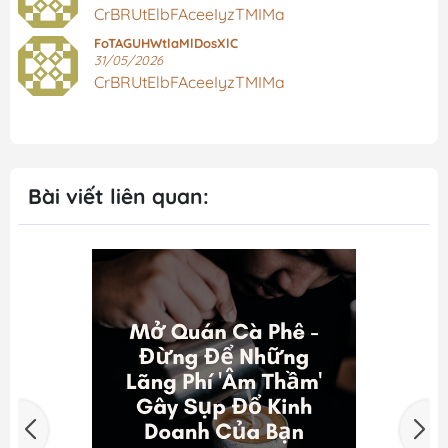
CrBRUtElbFAceeIyzTMIMa
FoTAGUHWtlaMlDosXlC
31/05/2026
CrBRUtElbFAceeIyzTMIMa
Bài viết liên quan: