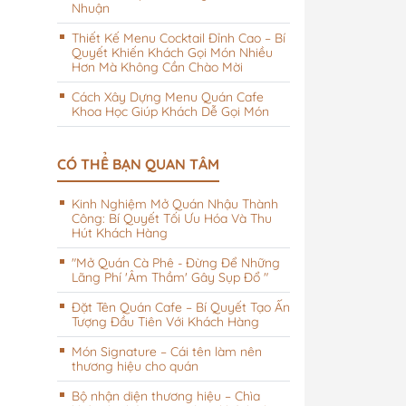
Nhuận
Thiết Kế Menu Cocktail Đỉnh Cao – Bí
Quyết Khiến Khách Gọi Món Nhiều
Hơn Mà Không Cần Chào Mời
Cách Xây Dựng Menu Quán Cafe
Khoa Học Giúp Khách Dễ Gọi Món
i khách sạn
CÓ THỂ BẠN QUAN TÂM
Kinh Nghiệm Mở Quán Nhậu Thành
Công: Bí Quyết Tối Ưu Hóa Và Thu
Hút Khách Hàng
"Mở Quán Cà Phê - Đừng Để Những
Lãng Phí 'Âm Thầm' Gây Sụp Đổ "
Đặt Tên Quán Cafe – Bí Quyết Tạo Ấn
Tượng Đầu Tiên Với Khách Hàng
Món Signature – Cái tên làm nên
thương hiệu cho quán
Bộ nhận diện thương hiệu – Chìa