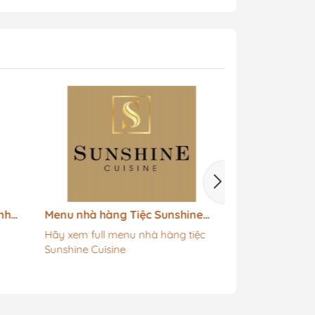
nh
Menu nhà hàng Tiệc Sunshine
Menu Quán Yu
Cuisine
Hãy xem full menu nhà hàng tiệc
Sunshine Cuisine