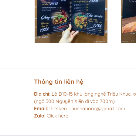
Thông tin liên hệ
Địa chỉ:
Lô D10-15 khu làng nghề Triều Khúc, xã
(ngõ 300 Nguyễn Xiển đi vào 700m)
Email:
thietkemenunhahang@gmail.com
Zalo:
Click here