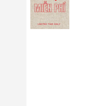
Menu nhà hàng đ
Menu nhà hàng Sh
Sasimi
Menu cầm tay dạn
mặt : chất liệu fo
nhựa, giấy bồi ca
Menu cầm tay dạ
đôi, gập ba chất l
fomex, nhựa, giấy
carton, mica bóng
Thiết kế menu và
mục khác