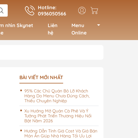
Hotline:
0936050566
m nhìn Skynet
Liên
Menu
ne
hệ
Online
ao cấp, theo
Menu Spa, nail, salon tóc
BÀI VIẾT MỚI NHẤT
vừa và nhỏ
95% Các Chủ Quán Bỏ Lỡ Khách
Menu Spa, nail, salon tóc
Hàng Do Menu Chưa Đúng Cách,
có hệ thống lớn, sang
Thiếu Chuyên Nghiệp
trọng
Xu Hướng Mở Quán Cà Phê Và Ý
Tưởng Phát Triển Thương Hiệu Nổi
Bật Năm 2026
Hướng Dẫn Tính Giá Cost Và Giá Bán
Món Ăn Giúp Nhà Hàng Tối Ưu Lợi