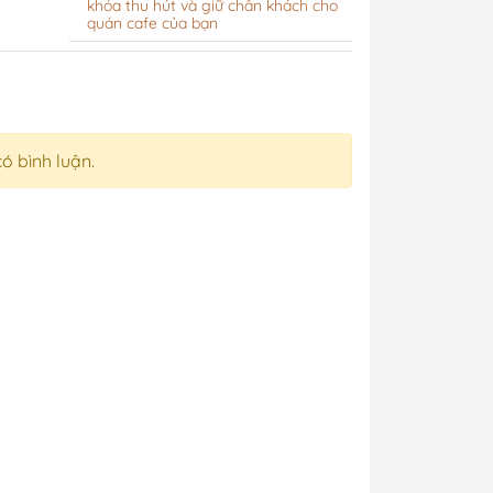
khóa thu hút và giữ chân khách cho
quán cafe của bạn
có bình luận.