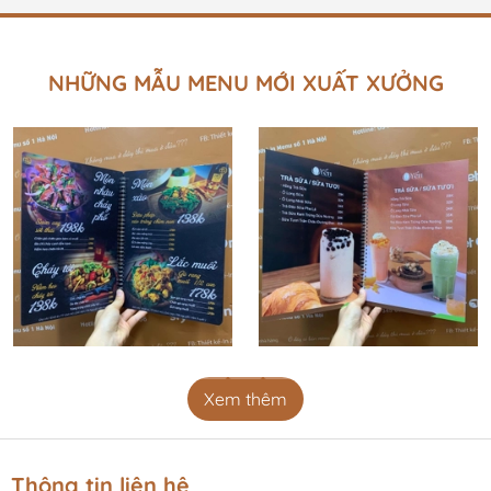
để tạo dấu ấn và thành công trên thị trường.Những thứ
cần chuẩn bị cho một chiến dịch Marketing mùa Trung
ThuNghiên cứu thị trường trong chiến dịch Marketing mùa
NHỮNG MẪU MENU MỚI XUẤT XƯỞNG
Trung thuTrước khi đưa ra các chiến lược, việc nghiên cứu
thị trường là cần...
Xem thêm
Thông tin liên hệ