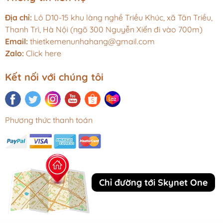
Địa chỉ:
Lô D10-15 khu làng nghề Triều Khúc, xã Tân Triều,
Thanh Trì, Hà Nội (ngõ 300 Nguyễn Xiển đi vào 700m)
Email:
thietkemenunhahang@gmail.com
Zalo:
Click here
Kết nối với chúng tôi
Phương thức thanh toán
Chỉ đường tới Skynet One