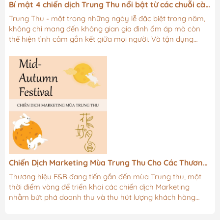
Bí mật 4 chiến dịch Trung Thu nổi bật từ các chuỗi cà
phê Việt
Trung Thu - một trong những ngày lễ đặc biệt trong năm,
không chỉ mang đến không gian gia đình ấm áp mà còn
thể hiện tình cảm gắn kết giữa mọi người. Và tận dụng
nguồn cảm hứng từ ngày lễ trọng đại này, các thương hiệu
F&B (Thực phẩm & Đồ uống) tại Việt Nam đã không ngừng
sáng tạo, đem đến những chiến dịch ấn tượng để thu hút
sự chú ý của khách hàng. Trong bài viết này, chúng ta sẽ
cùng nhau khám phá những chiến dịch Trung Thu đáng
chú ý từ các chuỗi cà...
Chiến Dịch Marketing Mùa Trung Thu Cho Các Thương
Hiệu F&B
Thương hiệu F&B đang tiến gần đến mùa Trung thu, một
thời điểm vàng để triển khai các chiến dịch Marketing
nhằm bứt phá doanh thu và thu hút lượng khách hàng
tiềm năng. Tuy nhiên, trước khi bắt tay vào xây dựng chiến
dịch, thương hiệu cần chuẩn bị những yếu tố quan trọng