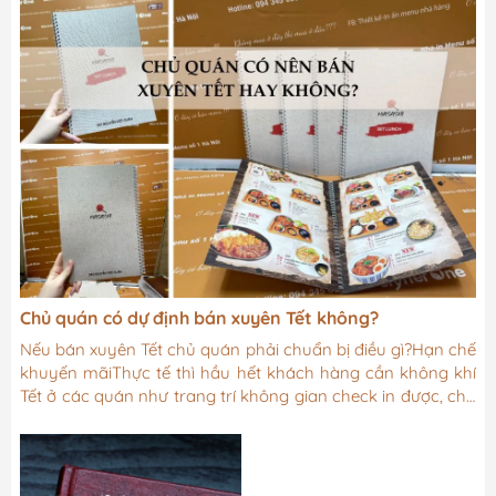
Chủ quán có dự định bán xuyên Tết không?
Nếu bán xuyên Tết chủ quán phải chuẩn bị điều gì?Hạn chế
khuyến mãiThực tế thì hầu hết khách hàng cần không khí
Tết ở các quán như trang trí không gian check in được, chứ
ít người đến 1 quán nào đó chỉ vì giảm giá. Menu tinh
gọnMenu Tết chỉ nên bán những món chủ đạo của quán,
loại bỏ những món pha chế lâu hay nguyên liệu hiếm như
vậy đẻ tối ưu chất lượng phục vụ khách hàng. Bán