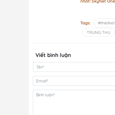
nhất! SkyNet One 
Tags:
#thietk
TRUNG THU
Viết bình luận