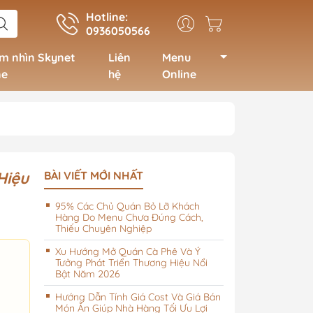
Hotline:
0936050566
m nhìn Skynet
Liên
Menu
ne
hệ
Online
ao cấp, theo
Menu Spa, nail, salon tóc
Hiệu
BÀI VIẾT MỚI NHẤT
vừa và nhỏ
95% Các Chủ Quán Bỏ Lỡ Khách
Menu Spa, nail, salon tóc
Hàng Do Menu Chưa Đúng Cách,
có hệ thống lớn, sang
Thiếu Chuyên Nghiệp
trọng
Xu Hướng Mở Quán Cà Phê Và Ý
Tưởng Phát Triển Thương Hiệu Nổi
Bật Năm 2026
Hướng Dẫn Tính Giá Cost Và Giá Bán
Món Ăn Giúp Nhà Hàng Tối Ưu Lợi