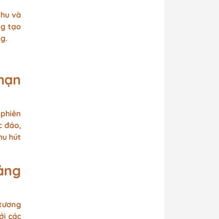
thu và
ng tạo
g.
hạn
 phiên
c đáo,
hu hút
ảng
 tương
ới các