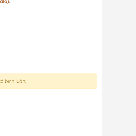
alo).
có bình luận.