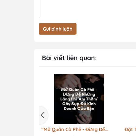
Gửi bình luận
Bài viết liên quan:
Quán Nhậu
"Mở Quán Cà Phê - Đừng Để
Đặt 
yết Tối Ưu
Những Lãng Phí 'Âm Thầm' Gây
Tạo 