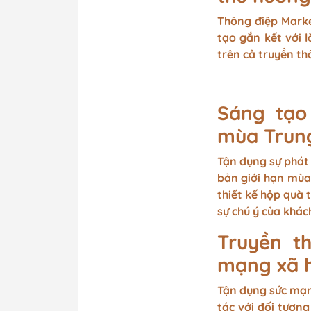
Thông điệp Marke
tạo gắn kết với 
trên cả truyền th
Sáng tạo
mùa Trun
Tận dụng sự phát
bản giới hạn mùa 
thiết kế hộp quà 
sự chú ý của khác
Truyền t
mạng xã h
Tận dụng sức mạn
tác với đối tượn