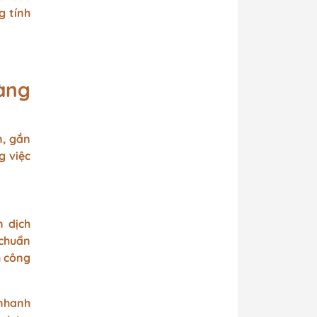
g tính
àng
n, gắn
g việc
n dịch
 chuẩn
h công
 nhanh