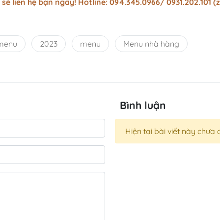
sẽ liên hệ bạn ngay! Hotline: 094.345.0966/ 0931.202.101 (z
emenu
2023
menu
Menu nhà hàng
Bình luận
Hiện tại bài viết này chưa 