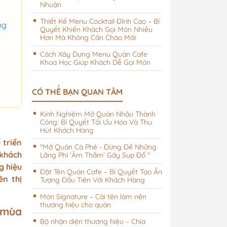
Nhuận
Thiết Kế Menu Cocktail Đỉnh Cao – Bí
ng
Quyết Khiến Khách Gọi Món Nhiều
Hơn Mà Không Cần Chào Mời
Cách Xây Dựng Menu Quán Cafe
Khoa Học Giúp Khách Dễ Gọi Món
i khách sạn
CÓ THỂ BẠN QUAN TÂM
Kinh Nghiệm Mở Quán Nhậu Thành
Công: Bí Quyết Tối Ưu Hóa Và Thu
Hút Khách Hàng
 triển
"Mở Quán Cà Phê - Đừng Để Những
 khách
Lãng Phí 'Âm Thầm' Gây Sụp Đổ "
g hiệu
Đặt Tên Quán Cafe – Bí Quyết Tạo Ấn
ên thị
Tượng Đầu Tiên Với Khách Hàng
Món Signature – Cái tên làm nên
thương hiệu cho quán
 mùa
Bộ nhận diện thương hiệu – Chìa