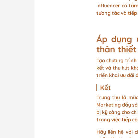
influencer có tầm
tương tác và tiế
Áp dụng 
thân thiế
Tạo chương trình 
kết và thu hút k
triển khai ưu đãi 
Kết
Trung thu là mùa
Marketing đầy sá
bị kỹ càng cho ch
trong việc tiếp c
Hãy liên hệ với