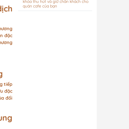
khóa thu hút và giữ chân khách cho
ịch
quán cafe của bạn
Thương
ện đặc
thương
g
g tiếp
ứu đặc
ủa đối
ung