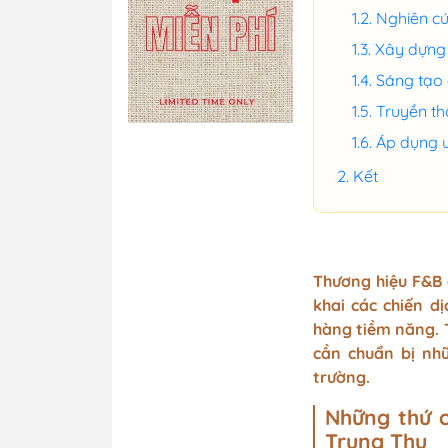
Menu nhà hàng đ
Nghiên cứ
Menu nhà hàng Sh
Xây dựng 
Sasimi
Sáng tạo 
Truyền th
Áp dụng ư
Menu cầm tay dạn
Kết
mặt : chất liệu fo
nhựa, giấy bồi ca
Menu cầm tay dạ
đôi, gập ba chất l
Thương hiệu F&B 
fomex, nhựa, giấy
khai các chiến d
carton, mica bóng
hàng tiềm năng. T
cần chuẩn bị nh
trường.
Thiết kế menu và
mục khác
Những thứ c
Trung Thu