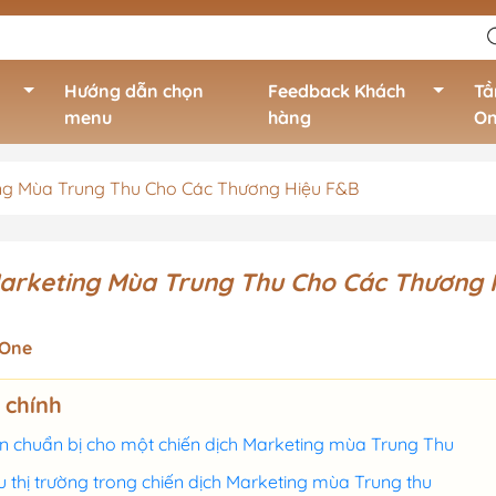
Hướng dẫn chọn
Feedback Khách
Tầ
menu
hàng
O
ing Mùa Trung Thu Cho Các Thương Hiệu F&B
hật
In menu quán cà phê cao
Quán trà sữa c
cấp
chuỗi
ệt
Marketing Mùa Trung Thu Cho Các Thương 
In menu quán cà phê bình
rung
dân
Hàn
 One
In menu quán cà phê
BQ,
phong cách trẻ trung, hiện
 chính
đại
n chuẩn bị cho một chiến dịch Marketing mùa Trung Thu
, Ý, Nga,
 thị trường trong chiến dịch Marketing mùa Trung thu