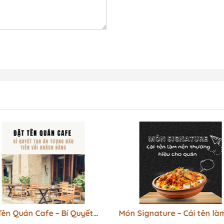
Tên Quán Cafe – Bí Quyết
Món Signature – Cái tên là
Ấn Tượng Đầu Tiên Với
nên thương hiệu cho quán