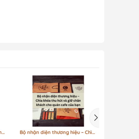
m
Bộ nhận diện thương hiệu – Chìa
CÁC MẪU MENU
khóa thu hút và giữ chân khách
VÀ HAIR SALO