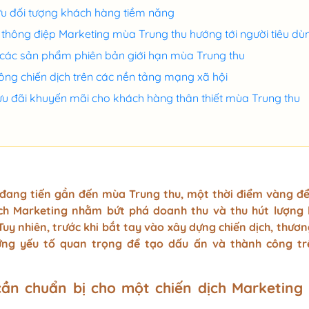
ồ Chay
u đối tượng khách hàng tiềm năng
ushi,
thông điệp Marketing mùa Trung thu hướng tới người tiêu dù
các sản phẩm phiên bản giới hạn mùa Trung thu
ông chiến dịch trên các nền tảng mạng xã hội
Menu cho chuố
u đãi khuyến mãi cho khách hàng thân thiết mùa Trung thu
g tờ hai
Menu gỗ, bìa gỗ bọc da,
lớn
mex,
bìa da cao cấp cho quán
rton
lớn, hệ thống
ng gập
Menu nhựa đóng quyển,
iệu
fomex, tờ gập tiện lợi, mica
đang tiến gần đến mùa Trung thu, một thời điểm vàng để
 bồi
bóng kính viền da cho
ịch Marketing nhằm bứt phá doanh thu và thu hút lượng
 kính
quán vừa và nhỏ
uy nhiên, trước khi bắt tay vào xây dựng chiến dịch, thươn
ững yếu tố quan trọng để tạo dấu ấn và thành công tr
 các hạng
ần chuẩn bị cho một chiến dịch Marketing