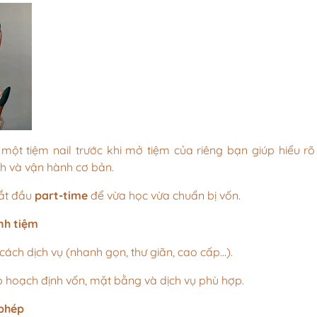
 một tiệm nail trước khi mở tiệm của riêng bạn giúp hiểu rõ
h và vận hành cơ bản.
bắt đầu
part-time
để vừa học vừa chuẩn bị vốn.
nh tiệm
ách dịch vụ (nhanh gọn, thư giãn, cao cấp…).
p hoạch định vốn, mặt bằng và dịch vụ phù hợp.
 phép