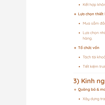
Kết hợp khôn
🔸
Lựa chọn thiết 
Mua sắm đầy 
Lựa chọn nhà
hàng.
🔸
Tổ chức vốn
Tách tài kho
Tiết kiệm trư
3) Kinh n
🔹
Quảng bá & ma
Xây dựng tra