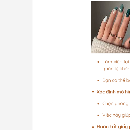
Làm việc tại
quản lý khác
Bạn có thể 
🔹
Xác định mô hì
Chọn phong c
Việc này giú
🔹
Hoàn tất giấy