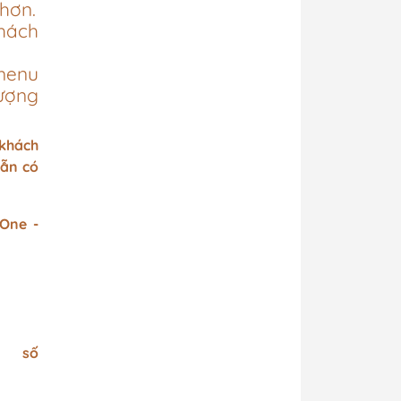
hơn.
khách
menu
lượng
 khách
vẫn có
 One -
 số