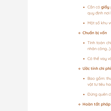
Cần có
giấy
quy định nơi
Một số khu 
🔹
Chuẩn bị vốn
Tính toán ch
nhân công…)
Có thể vay v
🔹
Ước tính chi phí
Bao gồm: thu
vật tư tiêu h
Đừng quên ch
🔹
Hoàn tất pháp 