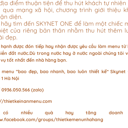
ịa điểm thuận tiện để thu hút khách tự nhiên 
 qua mạng xã hội, chương trình giới thiệu 
ận diện.
, hãy tìm đến SKYNET ONE để làm một chiếc 
 biệt của riêng bản thân nhằm thu hút thêm 
i đẹp.
hạnh được đón tiếp hay nhận được yêu cầu làm menu từ
ền đất nước.Dù trong nước hay ở nước ngoài chúng tôi 
 vụ tốt nhất đến nhà hàng bạn.
 menu “bao đẹp, bao nhanh, bao luôn thiết kế” Skynet
 1 Hà Nội
 0936.050.566 (zalo)
://thietkeinanmenu.com
có nhiều quà hay tăng doanh
ww.facebook.com/groups/thietkemenunhahang