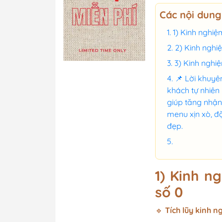
Menu nhà hàng đ
Các nội dung
Menu nhà hàng Sh
1) Kinh nghiệ
Sasimi
2) Kinh nghi
3) Kinh nghi
📌 Lời khuyê
Menu cầm tay dạn
khách tự nhiên
mặt : chất liệu fo
giúp tăng nhận
nhựa, giấy bồi ca
menu xịn xò, đ
Menu cầm tay dạ
đẹp.
đôi, gập ba chất l
fomex, nhựa, giấy
carton, mica bóng
1) Kinh n
số 0
Thiết kế menu và
mục khác
🔹
Tích lũy kinh n