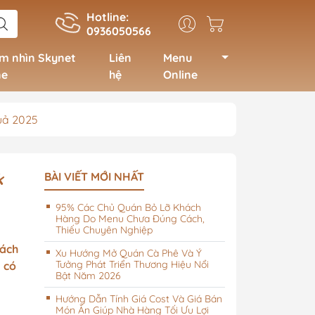
Hotline:
0936050566
m nhìn Skynet
Liên
Menu
ne
hệ
Online
uả 2025
ao cấp, theo
Menu Spa, nail, salon tóc
k
BÀI VIẾT MỚI NHẤT
vừa và nhỏ
95% Các Chủ Quán Bỏ Lỡ Khách
Menu Spa, nail, salon tóc
Hàng Do Menu Chưa Đúng Cách,
có hệ thống lớn, sang
Thiếu Chuyên Nghiệp
trọng
hách
Xu Hướng Mở Quán Cà Phê Và Ý
Tưởng Phát Triển Thương Hiệu Nổi
 có
Bật Năm 2026
Hướng Dẫn Tính Giá Cost Và Giá Bán
Món Ăn Giúp Nhà Hàng Tối Ưu Lợi