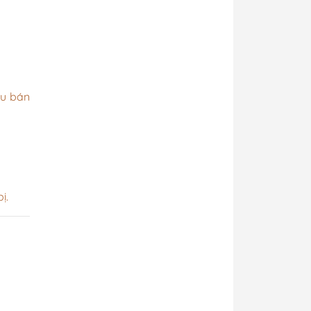
au bán
ị.