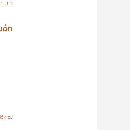
nộp hồ
uồn
dân cư