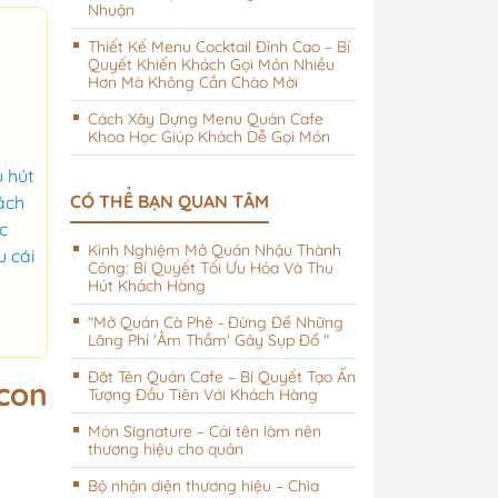
Nhuận
Thiết Kế Menu Cocktail Đỉnh Cao – Bí
Quyết Khiến Khách Gọi Món Nhiều
Hơn Mà Không Cần Chào Mời
Cách Xây Dựng Menu Quán Cafe
Khoa Học Giúp Khách Dễ Gọi Món
i khách sạn
 hút
CÓ THỂ BẠN QUAN TÂM
ách
c
Kinh Nghiệm Mở Quán Nhậu Thành
u cái
Công: Bí Quyết Tối Ưu Hóa Và Thu
Hút Khách Hàng
"Mở Quán Cà Phê - Đừng Để Những
Lãng Phí 'Âm Thầm' Gây Sụp Đổ "
Đặt Tên Quán Cafe – Bí Quyết Tạo Ấn
 con
Tượng Đầu Tiên Với Khách Hàng
Món Signature – Cái tên làm nên
thương hiệu cho quán
Bộ nhận diện thương hiệu – Chìa