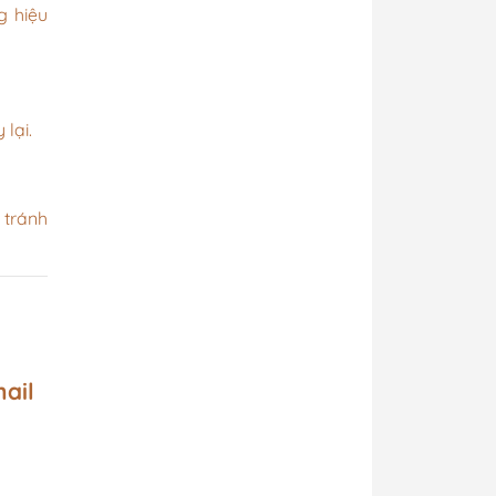
g hiệu
lại.
 tránh
ail