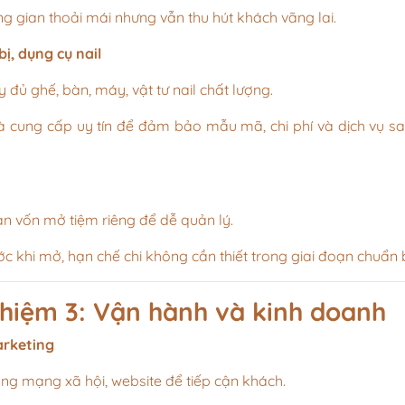
g gian thoải mái nhưng vẫn thu hút khách vãng lai.
bị, dụng cụ nail
đủ ghế, bàn, máy, vật tư nail chất lượng.
 cung cấp uy tín để đảm bảo mẫu mã, chi phí và dịch vụ s
ản vốn mở tiệm riêng để dễ quản lý.
ớc khi mở, hạn chế chi không cần thiết trong giai đoạn chuẩn b
ghiệm 3: Vận hành và kinh doanh
rketing
ng mạng xã hội, website để tiếp cận khách.