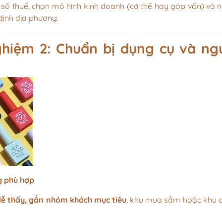
ố thuế, chọn mô hình kinh doanh (cá thể hay góp vốn) và 
định địa phương.
ghiệm 2: Chuẩn bị dụng cụ và ng
 phù hợp
dễ thấy, gần nhóm khách mục tiêu
, khu mua sắm hoặc khu 