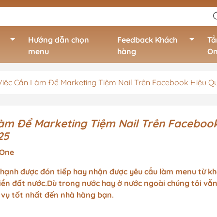
Hướng dẫn chọn
Feedback Khách
Tầ
menu
hàng
O
Việc Cần Làm Để Marketing Tiệm Nail Trên Facebook Hiệu Q
hật
In menu quán cà phê cao
Quán trà sữa c
cấp
chuỗi
ệt
Làm Để Marketing Tiệm Nail Trên Faceboo
In menu quán cà phê bình
25
rung
dân
Hàn
 One
In menu quán cà phê
BQ,
ạnh được đón tiếp hay nhận được yêu cầu làm menu từ k
phong cách trẻ trung, hiện
ền đất nước.Dù trong nước hay ở nước ngoài chúng tôi vẫn
đại
 vụ tốt nhất đến nhà hàng bạn.
, Ý, Nga,