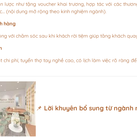
n lược như tặng voucher khai trương, hợp tác với các thươn
… (nội dung mở rộng theo kinh nghiệm ngành).
h hàng
ộng với chăm sóc sau khi khách rời tiệm giúp tăng khách quay 
h
 chi phí, tuyển thợ tay nghề cao, có lịch làm việc rõ ràng để
📌
Lời khuyên bổ sung từ ngành n