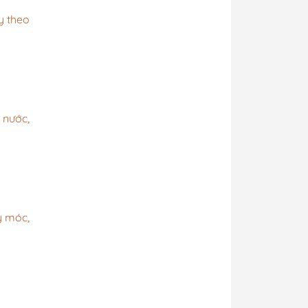
y theo
 nước,
y móc,
.