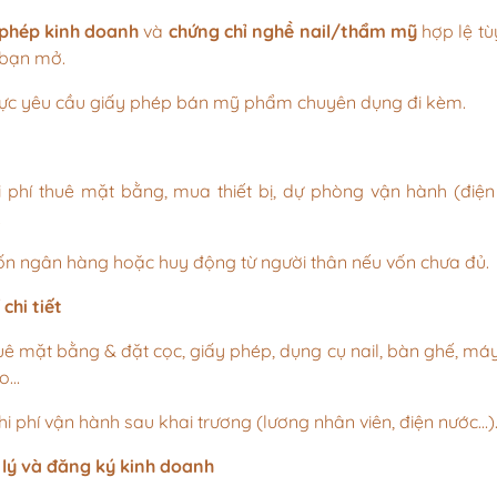
 phép kinh doanh
và
chứng chỉ nghề nail/thẩm mỹ
hợp lệ tù
 bạn mở.
vực yêu cầu giấy phép bán mỹ phẩm chuyên dụng đi kèm.
i phí thuê mặt bằng, mua thiết bị, dự phòng vận hành (điện
.
ốn ngân hàng hoặc huy động từ người thân nếu vốn chưa đủ.
 chi tiết
ê mặt bằng & đặt cọc, giấy phép, dụng cụ nail, bàn ghế, má
ao…
i phí vận hành sau khai trương (lương nhân viên, điện nước…)
lý và đăng ký kinh doanh