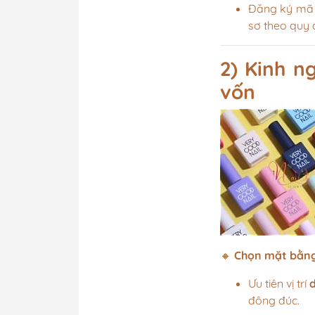
Đăng ký mã s
sơ theo quy 
2) Kinh n
vốn
🔸
Chọn mặt bằng
Ưu tiên vị trí
đông đúc.