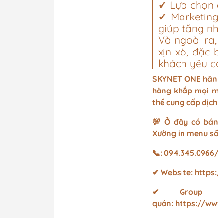
✔ Lựa chọn đ
✔ Marketing
giúp tăng nh
Và ngoài ra
xịn xò, đặc
khách yêu cá
SKYNET ONE hân 
hàng khắp mọi mi
thể cung cấp dịch
💯 Ở đây có bán
Xưởng in menu số
📞: 094.345.0966/
✔ Website:
https
✔ Group 
quán:
https://w