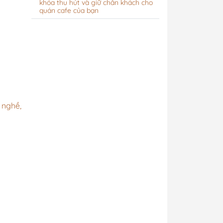
khóa thu hút và giữ chân khách cho
quán cafe của bạn
 nghề,