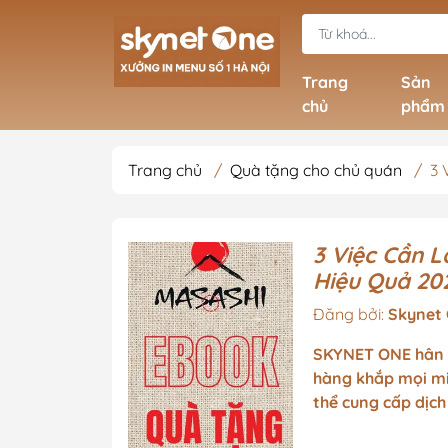
Trang
Sản
chủ
phẩm
Trang chủ
/
Quà tặng cho chủ quán
/
3 
Menu nhà hàng N
Menu nhà hàng Vi
3 Việc Cần 
Hiệu Quả 20
Menu nhà hàng T
Đăng bởi:
Menu nhà hàng 
Skynet
Menu nhà hàng B
SKYNET ONE hân h
Hotpot, Buffet
hàng khắp mọi mi
thể cung cấp dịch
Menu nhà hàng Âu
Mỹ