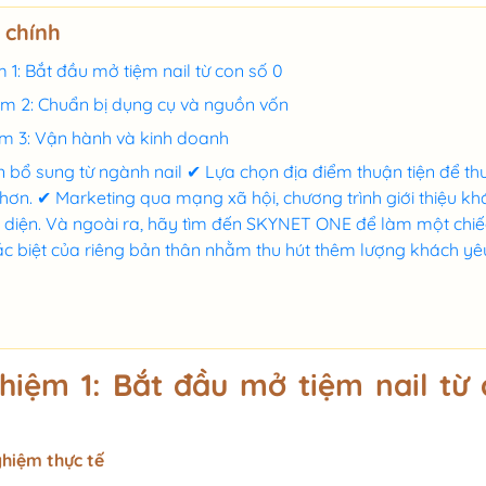
ồ Chay
 chính
ushi,
m 1: Bắt đầu mở tiệm nail từ con số 0
ệm 2: Chuẩn bị dụng cụ và nguồn vốn
ệm 3: Vận hành và kinh doanh
Menu cho chuố
n bổ sung từ ngành nail ✔ Lựa chọn địa điểm thuận tiện để thu
g tờ hai
Menu gỗ, bìa gỗ bọc da,
lớn
 hơn. ✔ Marketing qua mạng xã hội, chương trình giới thiệu kh
mex,
bìa da cao cấp cho quán
 diện. Và ngoài ra, hãy tìm đến SKYNET ONE để làm một chiế
rton
lớn, hệ thống
ặc biệt của riêng bản thân nhằm thu hút thêm lượng khách yê
ng gập
Menu nhựa đóng quyển,
iệu
fomex, tờ gập tiện lợi, mica
 bồi
bóng kính viền da cho
 kính
quán vừa và nhỏ
ghiệm 1: Bắt đầu mở tiệm nail từ
 các hạng
ghiệm thực tế