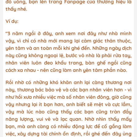
đồ uống, bạn lên trang Fanpage của thương hiệu là
thấy nhé.
Ví dụ:
“3 năm ngồi ở đây, anh xem nơi đây như nhà mình
vậy, vì chỉ có nhà mới mang lại cảm giác thân thuộc,
yên tâm và an toàn mỗi khi ghé đến. Những ngày dịch
này cũng không ngoại lệ, bước vô nhà là phải rửa tay,
nhân viên luôn đeo khẩu trang, bàn ghế ngồi cũng
cách xa nhau - nên cũng làm anh yên tâm phần nào.
Rồi nhờ có những khó khăn anh lại càng thương nơi
này, thương bác bảo vệ và các bạn nhân viên hơn - vì
như hồi xưa nhiều việc mà số nhân viên đông, giờ cũng
vậy nhưng lại ít bạn hơn, anh biết sẽ mệt và cực lắm,
vậy mà lúc nào cũng thấy các bạn cũng tràn đầy
năng lượng, vui vẻ và lạc quan. Nhờ nhìn thấy mấy
bạn, mà anh càng có nhiều động lực để cố gắng làm
việc, xây dựng tài chính ổn định, rồi ghé đến đây ủng