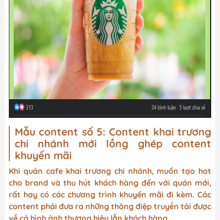
Mẫu content số 5: Content khai trương
chi nhánh mới lồng ghép content
khuyến mãi
Khi quán cafe khai trương chi nhánh, muốn tạo hot
cho brand và thu hút khách hàng đến với quán mới,
rất hay có các chương trình khuyến mãi đi kèm. Các
content phải đưa ra những thông điệp truyền tải được
về cả hình ảnh thương hiệu lẫn khách hàng.