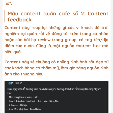
hộ".
Mẫu content quán cafe số 2: Content
feedback
Content này reup lại những gì các vị khách đã trải
nghiệm tại quán rồi về đăng tải trên trang cá nhân
hoặc các bài họ review trong group, có tag tên/địa
điểm của quán. Cũng là một nguồn content free mà
hiệu quả.
Content này sẽ thường có những hình ảnh rất đẹp từ
các khách hàng có thẩm mỹ, làm gia tăng nguồn hình
ảnh cho thương hiệu.