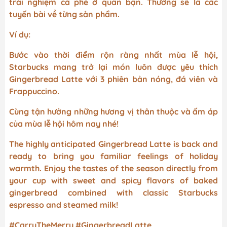
trải nghiệm cà phê ở quán bạn. Thường sẽ là các
tuyến bài về từng sản phẩm.
Ví dụ:
Bước vào thời điểm rộn ràng nhất mùa lễ hội,
Starbucks mang trở lại món luôn được yêu thích
Gingerbread Latte với 3 phiên bản nóng, đá viên và
Frappuccino.
Cùng tận hưởng những hương vị thân thuộc và ấm áp
của mùa lễ hội hôm nay nhé!
The highly anticipated Gingerbread Latte is back and
ready to bring you familiar feelings of holiday
warmth. Enjoy the tastes of the season directly from
your cup with sweet and spicy flavors of baked
gingerbread combined with classic Starbucks
espresso and steamed milk!
#CarryTheMerry #GingerbreadLatte