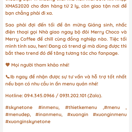
XMAS2020 cho đơn hàng từ 2 ly, còn giao tận nơi để
bạn chẳng phải đi xa.
Sao phải đợi đến tối để ăn mừng Giáng sinh, nhấc
điện thoại gọi Nhà giao ngay bộ đôi Merry Choco và
Merry Coffee để chill cùng đồng nghiệp nào. Tiệc tối
mình tính sau, hen! Đang có trend gì mà dùng được thì
bắt theo trend đó để tăng tương tác cho fanpage.
🤎 Mọi người tham khảo nhé!
📞Ib ngay để nhận được sự tư vấn và hỗ trợ tốt nhất
nếu bạn có nhu cầu in ấn menu quán nhé!
Hotline: 094.345.0966 / 0931.202.101 (Zalo).
#skynetone #inmenu, #thietkemenu ,#menu ,
#menudep, #inanmenu, #xuongin #xuonginmenu
#xuonginskynetone