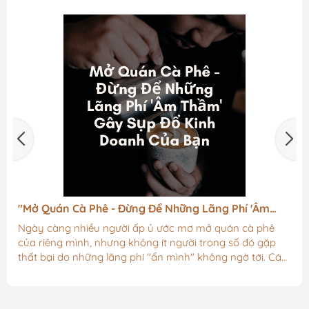
 Để Những Lãng Phí 'Âm
Đặt Tên Quán Cafe – Bí Quy
Tiên Với Khách Hàng
 ủ ước mơ mở quán cà phê
Đặt tên quán cà phê cũng tựa 
g ít người trong số đó gặp
của mình vậy, bởi mỗi quán đ
 "ẩn mình" không ngờ tới. Các
đứa con tinh thần được các c
a có vẻ không đáng kể, nhưng
và tâm huyết tạo thành. Chính 
o thành một gánh nặng chi phí
cà phê cũng được nhiều chủ q
cảnh khó khăn tài chính và giữ
chọn ra được cái tên hay và ý