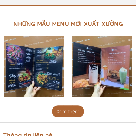
ộng hiệu quả, hãy cùng điểm
tên quán cũng sẽ phần nào ả
và tìm hiểu cách tối ưu hóa
kinh doanh, làm thế nào để tạ
nhớ trong tâm...
NHỮNG MẪU MENU MỚI XUẤT XƯỞNG
Xem thêm
Thông tin liên hệ