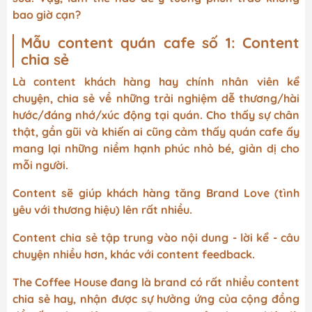
bao giờ cạn?
Mẫu content quán cafe số 1: Content
chia sẻ
Là content khách hàng hay chính nhân viên kể
chuyện, chia sẻ về những trải nghiệm dễ thương/hài
hước/đáng nhớ/xúc động tại quán. Cho thấy sự chân
thật, gần gũi và khiến ai cũng cảm thấy quán cafe ấy
mang lại những niềm hạnh phúc nhỏ bé, giản dị cho
mỗi người.
Content sẽ giúp khách hàng tăng Brand Love (tình
yêu với thương hiệu) lên rất nhiều.
Content chia sẻ tập trung vào nội dung - lời kể - câu
chuyện nhiều hơn, khác với content feedback.
The Coffee House đang là brand có rất nhiều content
chia sẻ hay, nhận được sự hưởng ứng của cộng đồng