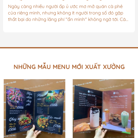
Thầm' Gây Sụp Đổ "
Ngày càng nhiều người ấp ủ ước mơ mở quán cà phê
của riêng mình, nhưng không ít người trong số đó gặp
thất bại do những lãng phí "ẩn mình" không ngờ tới. Các
khoản chi này, dù nhìn qua có vẻ không đáng kể, nhưng
khi cộng dồn lại có thể tạo thành một gánh nặng chi phí
lớn. Để tránh rơi vào tình cảnh khó khăn tài chính và giữ
cho quán của mình hoạt động hiệu quả, hãy cùng điểm
qua các lãng phí phổ biến và tìm hiểu cách tối ưu hóa
chúng.1. Chi Phí...
NHỮNG MẪU MENU MỚI XUẤT XƯỞNG