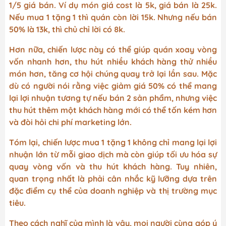
1/5 giá bán. Ví dụ món giá cost là 5k, giá bán là 25k.
Nếu mua 1 tặng 1 thì quán còn lời 15k. Nhưng nếu bán
50% là 13k, thì chủ chỉ lời có 8k.
Hơn nữa, chiến lược này có thể giúp quán xoay vòng
vốn nhanh hơn, thu hút nhiều khách hàng thử nhiều
món hơn, tăng cơ hội chúng quay trở lại lần sau. Mặc
dù có người nói rằng việc giảm giá 50% có thể mang
lại lợi nhuận tương tự nếu bán 2 sản phẩm, nhưng việc
thu hút thêm một khách hàng mới có thể tốn kém hơn
và đòi hỏi chi phí marketing lớn.
Tóm lại, chiến lược mua 1 tặng 1 không chỉ mang lại lợi
nhuận lớn từ mỗi giao dịch mà còn giúp tối ưu hóa sự
quay vòng vốn và thu hút khách hàng. Tuy nhiên,
quan trọng nhất là phải cân nhắc kỹ lưỡng dựa trên
đặc điểm cụ thể của doanh nghiệp và thị trường mục
tiêu.
Theo cách nghĩ của mình là vậy, mọi người cùng góp ý