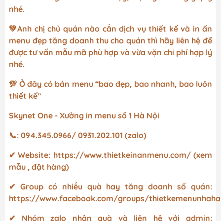
nhé.
💚Anh chị chủ quán nào cần dịch vụ thiết kế và in ấn
menu đẹp tăng doanh thu cho quán thì hãy liên hệ để
được tư vấn mẫu mã phù hợp và vừa vặn chi phí hợp lý
nhé.
💯 Ở đây có bán menu “bao đẹp, bao nhanh, bao luôn
thiết kế”
Skynet One - Xưởng in menu số 1 Hà Nội
📞: 094.345.0966/ 0931.202.101 (zalo)
✔ Website:
https://www.thietkeinanmenu.com/
(xem
mẫu , đặt hàng)
✔ Group có nhiều quà hay tăng doanh số quán:
https://www.facebook.com/groups/thietkemenunhah
✔ Nhóm zalo nhận quà và liên hệ với admin: