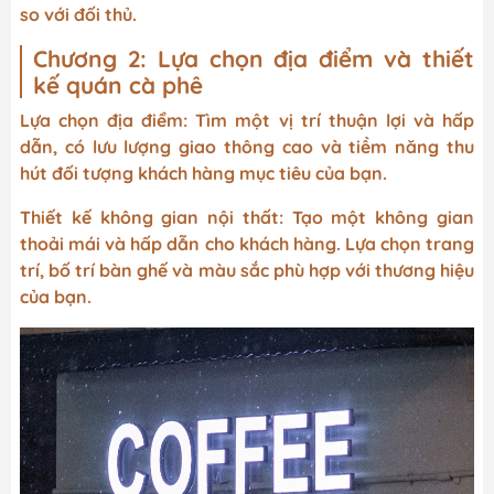
so với đối thủ.
Chương 2: Lựa chọn địa điểm và thiết
kế quán cà phê
Lựa chọn địa điểm: Tìm một vị trí thuận lợi và hấp
dẫn, có lưu lượng giao thông cao và tiềm năng thu
hút đối tượng khách hàng mục tiêu của bạn.
Thiết kế không gian nội thất: Tạo một không gian
thoải mái và hấp dẫn cho khách hàng. Lựa chọn trang
trí, bố trí bàn ghế và màu sắc phù hợp với thương hiệu
của bạn.