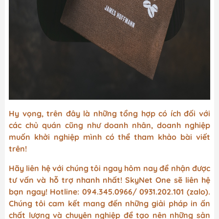
Hy vọng, trên đây là những tổng hợp có ích đối với
các chủ quán cũng như doanh nhân, doanh nghiệp
muốn khởi nghiệp mình có thể tham khảo bài viết
trên!
Hãy liên hệ với chúng tôi ngay hôm nay để nhận được
tư vấn và hỗ trợ nhanh nhất! SkyNet One sẽ liên hệ
bạn ngay! Hotline: 094.345.0966/ 0931.202.101 (zalo).
Chúng tôi cam kết mang đến những giải pháp in ấn
chất lượng và chuyên nghiệp để tạo nên những sản