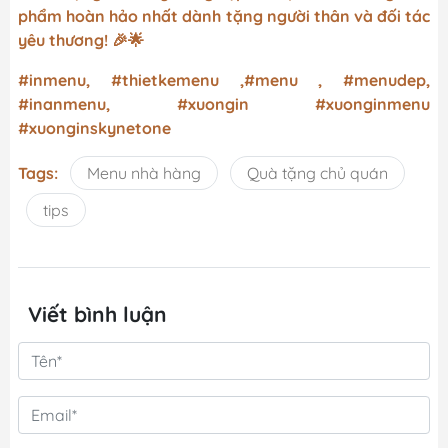
phẩm hoàn hảo nhất dành tặng người thân và đối tác
yêu thương! 🎉🌟
#inmenu, #thietkemenu ,#menu , #menudep,
#inanmenu, #xuongin #xuonginmenu
#xuonginskynetone
Tags:
Menu nhà hàng
Quà tặng chủ quán
tips
Viết bình luận