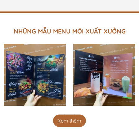
lớn. Để tránh rơi vào tình cảnh khó khăn tài chính và giữ
cho quán của mình hoạt động hiệu quả, hãy cùng điểm
qua các lãng phí phổ biến và tìm hiểu cách tối ưu hóa
chúng.1. Chi Phí...
NHỮNG MẪU MENU MỚI XUẤT XƯỞNG
Xem thêm