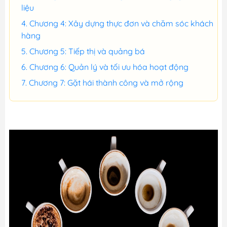
liệu
Chương 4: Xây dựng thực đơn và chăm sóc khách
hàng
Chương 5: Tiếp thị và quảng bá
Chương 6: Quản lý và tối ưu hóa hoạt động
Chương 7: Gặt hái thành công và mở rộng