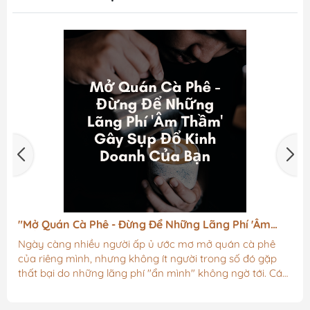
"Mở Quán Cà Phê - Đừng Để Những Lãng Phí 'Âm
Thầm' Gây Sụp Đổ "
Ngày càng nhiều người ấp ủ ước mơ mở quán cà phê
của riêng mình, nhưng không ít người trong số đó gặp
thất bại do những lãng phí "ẩn mình" không ngờ tới. Các
khoản chi này, dù nhìn qua có vẻ không đáng kể, nhưng
khi cộng dồn lại có thể tạo thành một gánh nặng chi phí