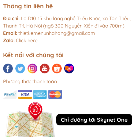
Thông tin liên hệ
Địa chỉ:
Lô D10-15 khu làng nghề Triều Khúc, xã Tân Triều,
Thanh Trì, Hà Nội (ngõ 300 Nguyễn Xiển đi vào 700m)
Email:
thietkemenunhahang@gmail.com
Zalo:
Click here
Kết nối với chúng tôi
Phương thức thanh toán
Chỉ đường tới Skynet One